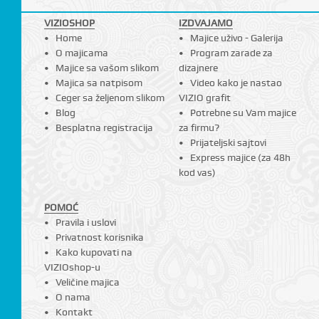
VIZIOSHOP
IZDVAJAMO
Home
Majice uživo - Galerija
O majicama
Program zarade za
Majice sa vašom slikom
dizajnere
Majica sa natpisom
Video kako je nastao
Ceger sa željenom slikom
VIZIO grafit
Blog
Potrebne su Vam majice
Besplatna registracija
za firmu?
Prijateljski sajtovi
Express majice (za 48h
kod vas)
POMOĆ
Pravila i uslovi
Privatnost korisnika
Kako kupovati na
VIZIOshop-u
Veličine majica
O nama
Kontakt