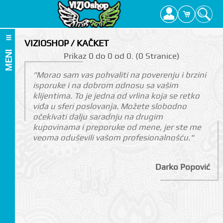
VIZIOSHOP / KAČKET
MENI
Prikаz 0 do 0 оd 0. (0 Strаnicе)
"Morao sam vas pohvaliti na poverenju i brzini
isporuke i na dobrom odnosu sa vašim
klijentima. To je jedna od vrlina koja se retko
viđa u sferi poslovanja. Možete slobodno
očekivati dalju saradnju na drugim
kupovinama i preporuke od mene, jer ste me
veoma oduševili vašom profesionalnošću."
Darko Popović
I