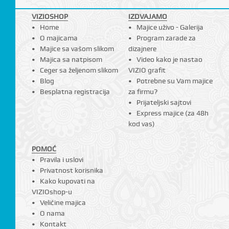
VIZIOSHOP
IZDVAJAMO
Home
Majice uživo - Galerija
O majicama
Program zarade za
Majice sa vašom slikom
dizajnere
Majica sa natpisom
Video kako je nastao
Ceger sa željenom slikom
VIZIO grafit
Blog
Potrebne su Vam majice
Besplatna registracija
za firmu?
Prijateljski sajtovi
Express majice (za 48h
kod vas)
POMOĆ
Pravila i uslovi
Privatnost korisnika
Kako kupovati na
VIZIOshop-u
Veličine majica
O nama
Kontakt