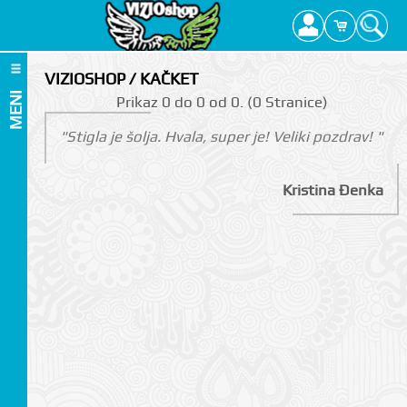
VIZIOSHOP / KAČKET
MENI
Prikаz 0 do 0 оd 0. (0 Strаnicе)
"Stigla je šolja. Hvala, super je! Veliki pozdrav! "
Kristina Đenka
I