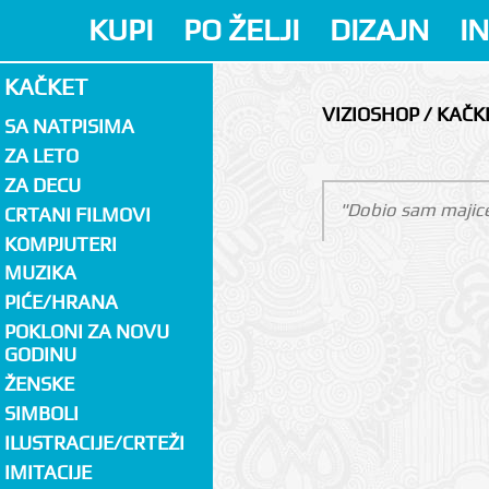
KUPI
PO ŽELJI
DIZAJN
I
KAČKET
VIZIOSHOP / KAČK
SA NATPISIMA
ZA LETO
ZA DECU
"Dobio sam majice
CRTANI FILMOVI
KOMPJUTERI
MUZIKA
PIĆE/HRANA
POKLONI ZA NOVU
GODINU
ŽENSKE
SIMBOLI
ILUSTRACIJE/CRTEŽI
IMITACIJE