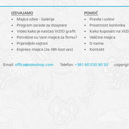
IZDVAJAMO
POMOĆ
Majice uživo - Galerija
Pravila i uslovi
Program zarade za dizajnere
Privatnost korisnika
Video kako je nastao VIZIO grafit
Kako kupovati na VIZ
Potrebne su Vam majice za firmu?
Veličine majica
Prijateljski sajtovi
O nama
Express majice (za 48h kod vas)
Kontakt
Email:
office@vizioshop.com
Telefon:
+381 60 030 90 50
copyrig