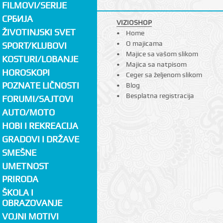
FILMOVI/SERIJE
СРБИЈА
VIZIOSHOP
ŽIVOTINJSKI SVET
Home
O majicama
SPORT/KLUBOVI
Majice sa vašom slikom
KOSTURI/LOBANJE
Majica sa natpisom
HOROSKOPI
Ceger sa željenom slikom
POZNATE LIČNOSTI
Blog
Besplatna registracija
FORUMI/SAJTOVI
AUTO/MOTO
HOBI I REKREACIJA
GRADOVI I DRŽAVE
SMEŠNE
UMETNOST
PRIRODA
ŠKOLA I
OBRAZOVANJE
VOJNI MOTIVI