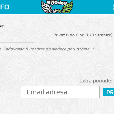
NFO
ET
Prikаz 0 do 0 оd 0. (0 Strаnicе)
. Zadovoljan :) Pozdrav do sledeće porudžbine..."
Extra ponude: