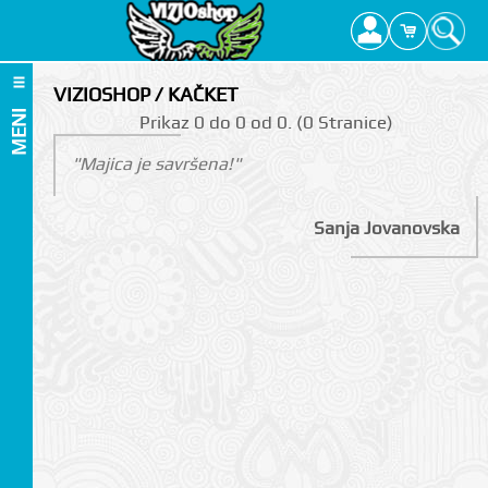
VIZIOSHOP / KAČKET
MENI
Prikаz 0 do 0 оd 0. (0 Strаnicе)
"Majica je savršena!"
Sanja Jovanovska
I