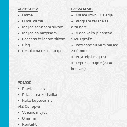
VIZIOSHOP
IZDVAJAMO
Home
Majice uživo - Galerija
O majicama
Program zarade za
Majice sa vašom slikom
dizajnere
Majica sa natpisom
Video kako je nastao
Ceger sa željenom slikom
VIZIO grafit
Blog
Potrebne su Vam majice
Besplatna registracija
za firmu?
Prijateljski sajtovi
Express majice (za 48h
kod vas)
POMOĆ
Pravila i uslovi
Privatnost korisnika
Kako kupovati na
VIZIOshop-u
Veličine majica
O nama
Kontakt