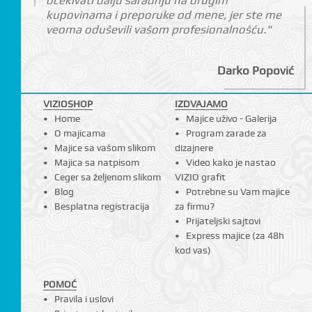
očekivati dalju saradnju na drugim
kupovinama i preporuke od mene, jer ste me
veoma oduševili vašom profesionalnošću."
Darko Popović
VIZIOSHOP
IZDVAJAMO
Home
Majice uživo - Galerija
O majicama
Program zarade za
Majice sa vašom slikom
dizajnere
Majica sa natpisom
Video kako je nastao
Ceger sa željenom slikom
VIZIO grafit
Blog
Potrebne su Vam majice
Besplatna registracija
za firmu?
Prijateljski sajtovi
Express majice (za 48h
kod vas)
POMOĆ
Pravila i uslovi