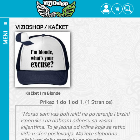
VIZIOSHOP / KAČKET
MENI
Kačket I m Blonde
Prikаz 1 do 1 оd 1. (1 Strаnicе)
"Morao sam vas pohvaliti na poverenju i brzini
isporuke i na dobrom odnosu sa vašim
I
klijentima. To je jedna od vrlina koja se retko
viđa u sferi poslovanja. Možete slobodno