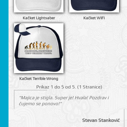
Kačket Lightsaber
Kačket WiFi
Kačket Terrible Wrong
Prikаz 1 do 5 оd 5. (1 Strаnicе)
"Majica je stigla. Super je! Hvala! Pozdrav i
čujemo se ponovo!"
Stevan Stanković