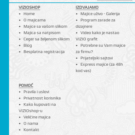
VIZIOSHOP
IZDVAJAMO
CI
Home
Majice uživo - Galerija
O majicama
Program zarade za
Majice sa vašom slikom
dizajnere
Majica sa natpisom
Video kako je nastao
Ceger sa željenom slikom
VIZIO grafit
Blog
Potrebne su Vam majice
Besplatna registracija
za firmu?
Prijateljski sajtovi
Express majice (za 48h
kod vas)
POMOĆ
Pravila i uslovi
Privatnost korisnika
Kako kupovati na
VIZIOshop-u
Veličine majica
O nama
Kontakt