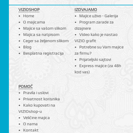
VIZIOSHOP
IZDVAJAMO
Home
Majice uživo - Galerija
O majicama
Program zarade za
Majice sa vašom slikom
dizajnere
Majica sa natpisom
Video kako je nastao
Ceger sa željenom slikom
VIZIO grafit
Blog
Potrebne su Vam majice
Besplatna registracija
za firmu?
Prijateljski sajtovi
Express majice (za 48h
kod vas)
POMOĆ
Pravila i uslovi
Privatnost korisnika
Kako kupovati na
VIZIOshop-u
Veličine majica
O nama
Kontakt