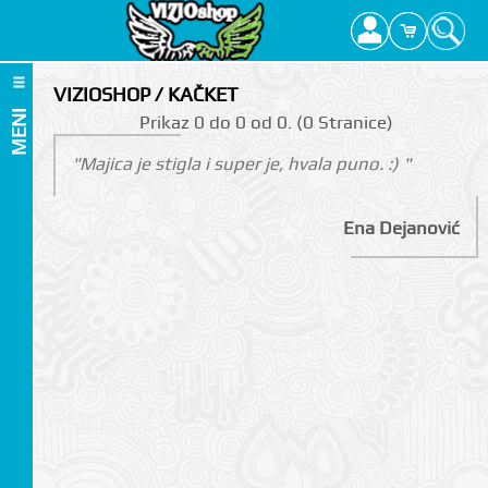
VIZIOSHOP / KAČKET
MENI
Prikаz 0 do 0 оd 0. (0 Strаnicе)
"Majica je stigla i super je, hvala puno. :) "
Ena Dejanović
I