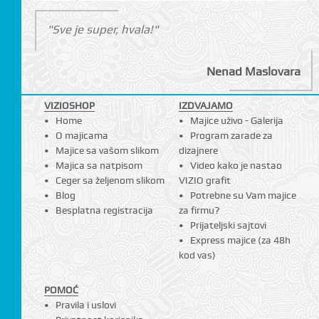
"Sve je super, hvala!"
Nenad Maslovara
VIZIOSHOP
IZDVAJAMO
Home
Majice uživo - Galerija
O majicama
Program zarade za
Majice sa vašom slikom
dizajnere
Majica sa natpisom
Video kako je nastao
Ceger sa željenom slikom
VIZIO grafit
Blog
Potrebne su Vam majice
Besplatna registracija
za firmu?
Prijateljski sajtovi
Express majice (za 48h
kod vas)
POMOĆ
Pravila i uslovi