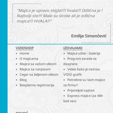
"Majica je upravo stigla!!!! hvala!!! Odlična je !
Najbolji ste!!! Malo su široke ali je odlična
majica!!! HVALA!!"
Emilija Simončević
VIZIOSHOP
IZDVAJAMO
Home
Majice uživo - Galerija
O majicama
Program zarade za
Majice sa vašom slikom
dizajnere
Majica sa natpisom
Video kako je nastao
Ceger sa željenom slikom
VIZIO grafit
Blog
Potrebne su Vam majice
Besplatna registracija
za firmu?
Prijateljski sajtovi
Express majice (za 48h
kod vas)