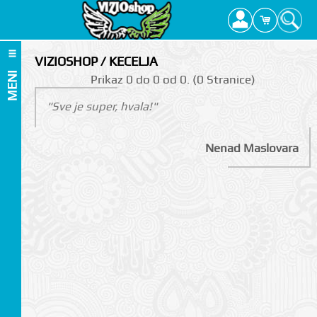
VIZIOSHOP / KECELJA
MENI
Prikаz 0 do 0 оd 0. (0 Strаnicе)
"Sve je super, hvala!"
Nenad Maslovara
I