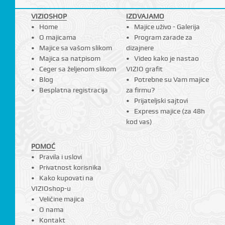
VIZIOSHOP
IZDVAJAMO
Home
Majice uživo - Galerija
O majicama
Program zarade za
Majice sa vašom slikom
dizajnere
Majica sa natpisom
Video kako je nastao
Ceger sa željenom slikom
VIZIO grafit
Blog
Potrebne su Vam majice
Besplatna registracija
za firmu?
Prijateljski sajtovi
Express majice (za 48h
kod vas)
POMOĆ
Pravila i uslovi
Privatnost korisnika
Kako kupovati na
VIZIOshop-u
Veličine majica
O nama
Kontakt