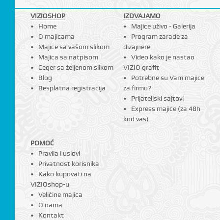
VIZIOSHOP
IZDVAJAMO
Home
Majice uživo - Galerija
O majicama
Program zarade za
Majice sa vašom slikom
dizajnere
Majica sa natpisom
Video kako je nastao
Ceger sa željenom slikom
VIZIO grafit
Blog
Potrebne su Vam majice
Besplatna registracija
za firmu?
Prijateljski sajtovi
Express majice (za 48h
kod vas)
POMOĆ
Pravila i uslovi
Privatnost korisnika
Kako kupovati na
VIZIOshop-u
Veličine majica
O nama
Kontakt