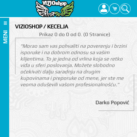
VIZIOSHOP / KECELJA
MENI
Prikаz 0 do 0 оd 0. (0 Strаnicе)
"Morao sam vas pohvaliti na poverenju i brzini
isporuke i na dobrom odnosu sa vašim
klijentima. To je jedna od vrlina koja se retko
viđa u sferi poslovanja. Možete slobodno
očekivati dalju saradnju na drugim
kupovinama i preporuke od mene, jer ste me
veoma oduševili vašom profesionalnošću."
Darko Popović
I