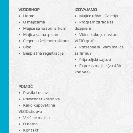
VIZIOSHOP
IZDVAJAMO
Home
Majice uživo - Galerija
O majicama
Program zarade za
Majice sa vašom slikom
dizajnere
Majica sa natpisom
Video kako je nastao
Ceger sa željenom slikom
VIZIO grafit
Blog
Potrebne su Vam majice
Besplatna registracija
za firmu?
Prijateljski sajtovi
Express majice (za 48h
kod vas)
POMOĆ
Pravila i uslovi
Privatnost korisnika
Kako kupovati na
VIZIOshop-u
Veličine majica
O nama
Kontakt