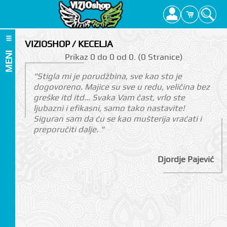
VIZIOSHOP / KECELJA
MENI
Prikаz 0 do 0 оd 0. (0 Strаnicе)
"Stigla mi je porudžbina, sve kao sto je
dogovoreno. Majice su sve u redu, veličina bez
greške itd itd... Svaka Vam čast, vrlo ste
ljubazni i efikasni, samo tako nastavite!
Siguran sam da ću se kao mušterija vraćati i
preporučiti dalje. "
Djordje Pajević
I