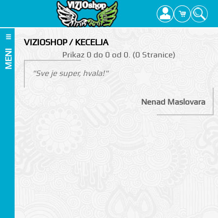
VIZIOSHOP / KECELJA
MENI
Prikаz 0 do 0 оd 0. (0 Strаnicе)
"Sve je super, hvala!"
Nenad Maslovara
I