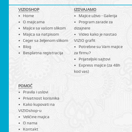
VIZIOSHOP
IZDVAJAMO
Home
Majice uživo - Galerija
O majicama
Program zarade za
Majice sa vašom slikom
dizajnere
Majica sa natpisom
Video kako je nastao
Ceger sa željenom slikom
VIZIO grafit
Blog
Potrebne su Vam majice
Besplatna registracija
za firmu?
Prijateljski sajtovi
Express majice (za 48h
kod vas)
POMOĆ
Pravila i uslovi
Privatnost korisnika
Kako kupovati na
VIZIOshop-u
Veličine majica
O nama
Kontakt