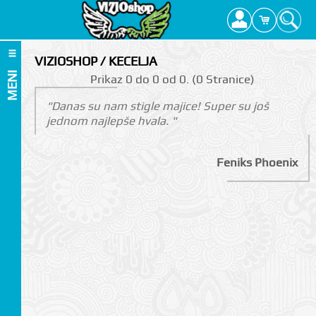
VIZIOSHOP / KECELJA
MENI
Prikаz 0 do 0 оd 0. (0 Strаnicе)
"Danas su nam stigle majice! Super su još
jednom najlepše hvala. "
Feniks Phoenix
I