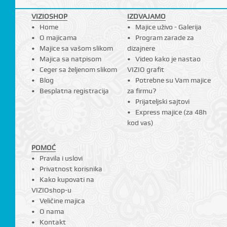
VIZIOSHOP
IZDVAJAMO
Home
Majice uživo - Galerija
O majicama
Program zarade za
Majice sa vašom slikom
dizajnere
Majica sa natpisom
Video kako je nastao
Ceger sa željenom slikom
VIZIO grafit
Blog
Potrebne su Vam majice
Besplatna registracija
za firmu?
Prijateljski sajtovi
Express majice (za 48h
kod vas)
POMOĆ
Pravila i uslovi
Privatnost korisnika
Kako kupovati na
VIZIOshop-u
Veličine majica
O nama
Kontakt