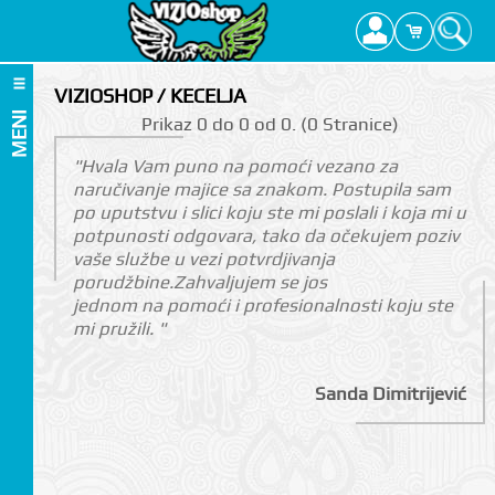
VIZIOSHOP / KECELJA
MENI
Prikаz 0 do 0 оd 0. (0 Strаnicе)
"Hvala Vam puno na pomoći vezano za
naručivanje majice sa znakom. Postupila sam
po uputstvu i slici koju ste mi poslali i koja mi u
potpunosti odgovara, tako da očekujem poziv
vaše službe u vezi potvrdjivanja
porudžbine.Zahvaljujem se jos
jednom na pomoći i profesionalnosti koju ste
mi pružili. "
Sanda Dimitrijević
I