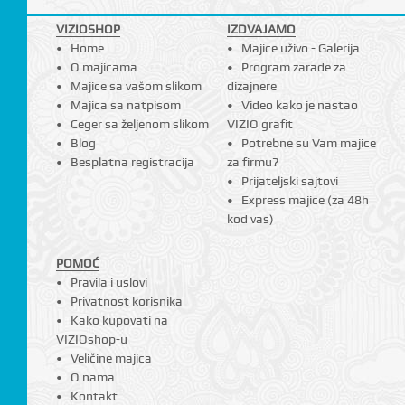
VIZIOSHOP
IZDVAJAMO
Home
Majice uživo - Galerija
O majicama
Program zarade za
Majice sa vašom slikom
dizajnere
Majica sa natpisom
Video kako je nastao
Ceger sa željenom slikom
VIZIO grafit
Blog
Potrebne su Vam majice
Besplatna registracija
za firmu?
Prijateljski sajtovi
Express majice (za 48h
kod vas)
POMOĆ
Pravila i uslovi
Privatnost korisnika
Kako kupovati na
VIZIOshop-u
Veličine majica
O nama
Kontakt