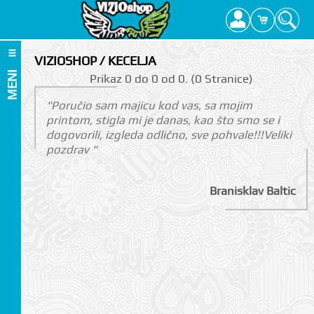
VIZIOSHOP / KECELJA
MENI
Prikаz 0 do 0 оd 0. (0 Strаnicе)
"Poručio sam majicu kod vas, sa mojim
printom, stigla mi je danas, kao što smo se i
dogovorili, izgleda odlično, sve pohvale!!!Veliki
pozdrav "
Branisklav Baltic
I