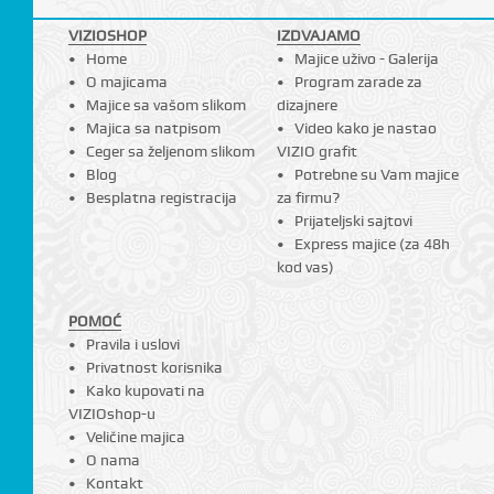
VIZIOSHOP
IZDVAJAMO
Home
Majice uživo - Galerija
O majicama
Program zarade za
Majice sa vašom slikom
dizajnere
Majica sa natpisom
Video kako je nastao
Ceger sa željenom slikom
VIZIO grafit
Blog
Potrebne su Vam majice
Besplatna registracija
za firmu?
Prijateljski sajtovi
Express majice (za 48h
kod vas)
POMOĆ
Pravila i uslovi
Privatnost korisnika
Kako kupovati na
VIZIOshop-u
Veličine majica
O nama
Kontakt