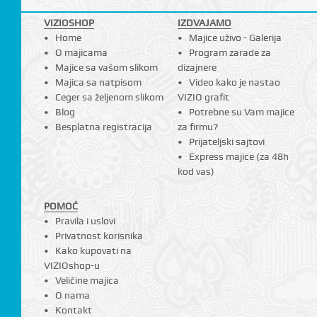
VIZIOSHOP
IZDVAJAMO
Home
Majice uživo - Galerija
O majicama
Program zarade za
Majice sa vašom slikom
dizajnere
Majica sa natpisom
Video kako je nastao
Ceger sa željenom slikom
VIZIO grafit
Blog
Potrebne su Vam majice
Besplatna registracija
za firmu?
Prijateljski sajtovi
Express majice (za 48h
kod vas)
POMOĆ
Pravila i uslovi
Privatnost korisnika
Kako kupovati na
VIZIOshop-u
Veličine majica
O nama
Kontakt