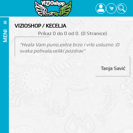
VIZIOSHOP / KECELJA
MENI
Prikаz 0 do 0 оd 0. (0 Strаnicе)
"Hvala Vam puno,extra brzo i vrlo usluzno :D
svaka pohvala,veliki pozdrav"
Tanja Savić
I