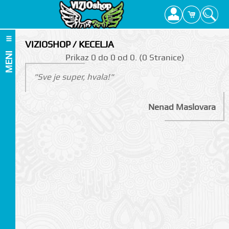
VIZIOSHOP / KECELJA
MENI
Prikаz 0 do 0 оd 0. (0 Strаnicе)
"Sve je super, hvala!"
Nenad Maslovara
I