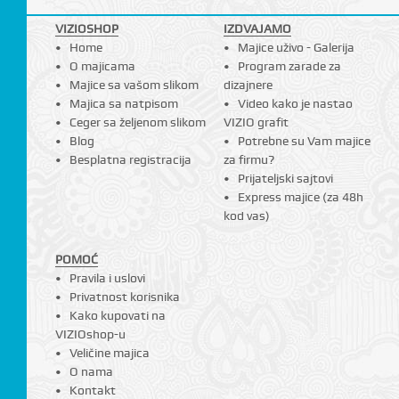
VIZIOSHOP
IZDVAJAMO
Home
Majice uživo - Galerija
O majicama
Program zarade za
Majice sa vašom slikom
dizajnere
Majica sa natpisom
Video kako je nastao
Ceger sa željenom slikom
VIZIO grafit
Blog
Potrebne su Vam majice
Besplatna registracija
za firmu?
Prijateljski sajtovi
Express majice (za 48h
kod vas)
POMOĆ
Pravila i uslovi
Privatnost korisnika
Kako kupovati na
VIZIOshop-u
Veličine majica
O nama
Kontakt