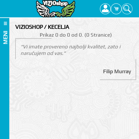
VIZIOSHOP / KECELJA
MENI
Prikаz 0 do 0 оd 0. (0 Strаnicе)
"Vi imate provereno najbolji kvalitet, zato i
naručujem od vas."
Filip Murray
I