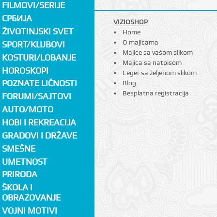
FILMOVI/SERIJE
СРБИЈА
VIZIOSHOP
ŽIVOTINJSKI SVET
Home
O majicama
SPORT/KLUBOVI
Majice sa vašom slikom
KOSTURI/LOBANJE
Majica sa natpisom
HOROSKOPI
Ceger sa željenom slikom
POZNATE LIČNOSTI
Blog
Besplatna registracija
FORUMI/SAJTOVI
AUTO/MOTO
HOBI I REKREACIJA
GRADOVI I DRŽAVE
SMEŠNE
UMETNOST
PRIRODA
ŠKOLA I
OBRAZOVANJE
VOJNI MOTIVI