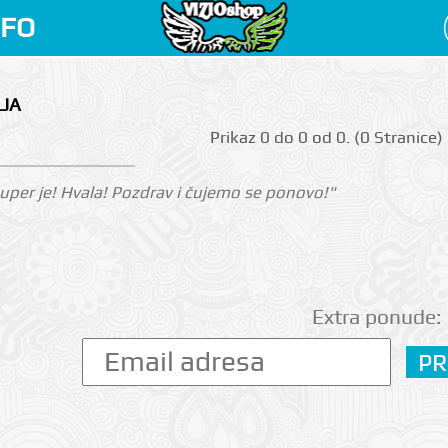
NFO
LJA
Prikаz 0 do 0 оd 0. (0 Strаnicе)
 Super je! Hvala! Pozdrav i čujemo se ponovo!"
Extra ponude: