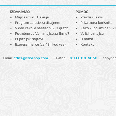
IZDVAJAMO
POMOĆ
Majice uživo - Galerija
Pravila i uslovi
Program zarade za dizajnere
Privatnost korisnika
Video kako je nastao VIZIO grafit
Kako kupovati na VIZ
Potrebne su Vam majice za firmu?
Veličine majica
Prijateljski sajtovi
O nama
Express majice (za 48h kod vas)
Kontakt
Email:
office@vizioshop.com
Telefon:
+381 60 030 90 50
copyrig