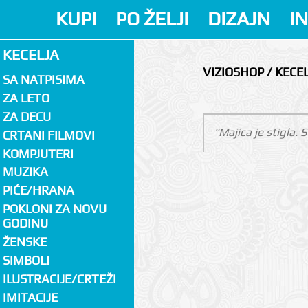
KUPI
PO ŽELJI
DIZAJN
I
KECELJA
VIZIOSHOP / KECE
SA NATPISIMA
ZA LETO
ZA DECU
"Majica je stigla.
CRTANI FILMOVI
KOMPJUTERI
MUZIKA
PIĆE/HRANA
POKLONI ZA NOVU
GODINU
ŽENSKE
SIMBOLI
ILUSTRACIJE/CRTEŽI
IMITACIJE