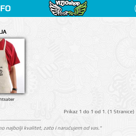
NFO
LJA
ghtsaber
Prikаz 1 do 1 оd 1. (1 Strаnicе)
o najbolji kvalitet, zato i naručujem od vas."