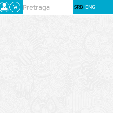
SRB
ENG