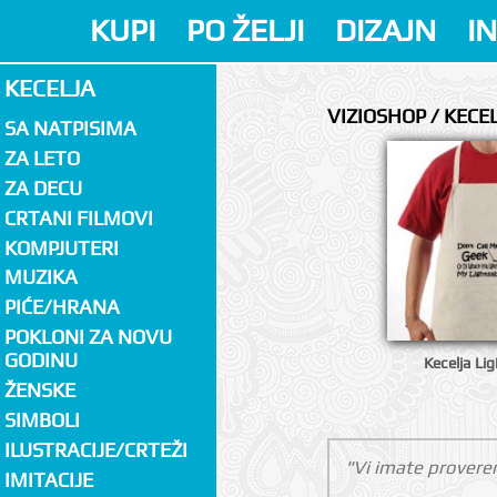
KUPI
PO ŽELJI
DIZAJN
I
KECELJA
VIZIOSHOP / KECE
SA NATPISIMA
ZA LETO
ZA DECU
CRTANI FILMOVI
KOMPJUTERI
MUZIKA
PIĆE/HRANA
POKLONI ZA NOVU
GODINU
Kecelja Li
ŽENSKE
SIMBOLI
ILUSTRACIJE/CRTEŽI
"Vi imate proveren
IMITACIJE