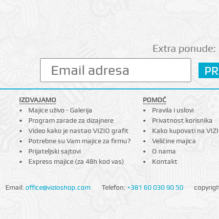
Extra ponude:
IZDVAJAMO
POMOĆ
Majice uživo - Galerija
Pravila i uslovi
Program zarade za dizajnere
Privatnost korisnika
Video kako je nastao VIZIO grafit
Kako kupovati na VIZ
Potrebne su Vam majice za firmu?
Veličine majica
Prijateljski sajtovi
O nama
Express majice (za 48h kod vas)
Kontakt
Email:
office@vizioshop.com
Telefon:
+381 60 030 90 50
copyrig