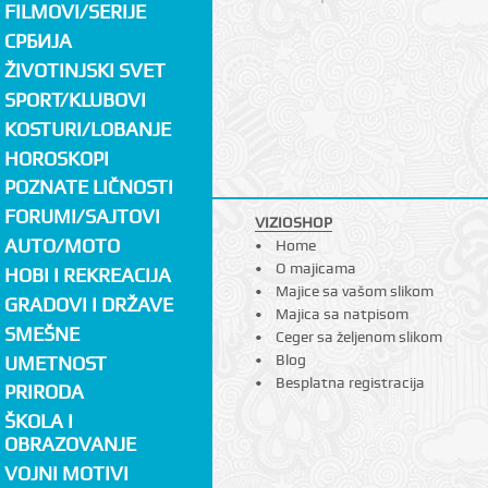
FILMOVI/SERIJE
СРБИЈА
ŽIVOTINJSKI SVET
SPORT/KLUBOVI
KOSTURI/LOBANJE
HOROSKOPI
POZNATE LIČNOSTI
FORUMI/SAJTOVI
VIZIOSHOP
AUTO/MOTO
Home
O majicama
HOBI I REKREACIJA
Majice sa vašom slikom
GRADOVI I DRŽAVE
Majica sa natpisom
SMEŠNE
Ceger sa željenom slikom
Blog
UMETNOST
Besplatna registracija
PRIRODA
ŠKOLA I
OBRAZOVANJE
VOJNI MOTIVI