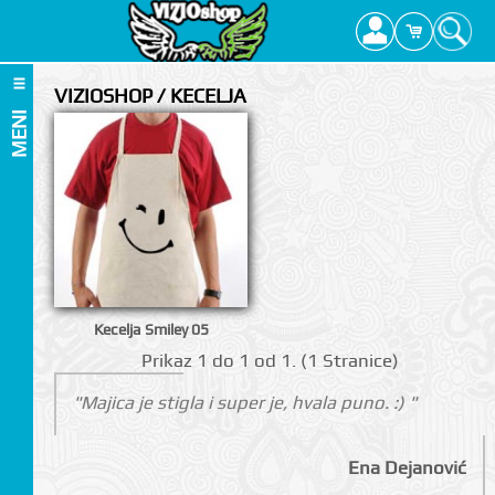
VIZIOSHOP / KECELJA
MENI
Kecelja Smiley 05
Prikаz 1 do 1 оd 1. (1 Strаnicе)
"Majica je stigla i super je, hvala puno. :) "
I
Ena Dejanović