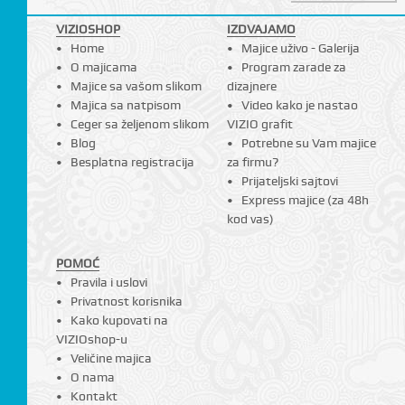
VIZIOSHOP
IZDVAJAMO
Home
Majice uživo - Galerija
O majicama
Program zarade za
Majice sa vašom slikom
dizajnere
Majica sa natpisom
Video kako je nastao
Ceger sa željenom slikom
VIZIO grafit
Blog
Potrebne su Vam majice
Besplatna registracija
za firmu?
Prijateljski sajtovi
Express majice (za 48h
kod vas)
POMOĆ
Pravila i uslovi
Privatnost korisnika
Kako kupovati na
VIZIOshop-u
Veličine majica
O nama
Kontakt