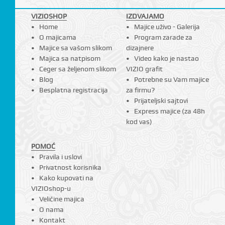
VIZIOSHOP
IZDVAJAMO
Home
Majice uživo - Galerija
O majicama
Program zarade za
Majice sa vašom slikom
dizajnere
Majica sa natpisom
Video kako je nastao
Ceger sa željenom slikom
VIZIO grafit
Blog
Potrebne su Vam majice
Besplatna registracija
za firmu?
Prijateljski sajtovi
Express majice (za 48h
kod vas)
POMOĆ
Pravila i uslovi
Privatnost korisnika
Kako kupovati na
VIZIOshop-u
Veličine majica
O nama
Kontakt