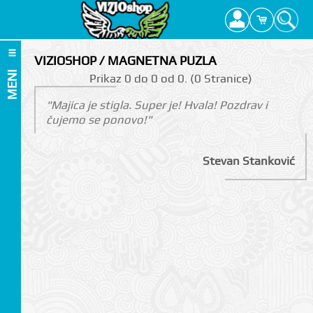
VIZIOSHOP / MAGNETNA PUZLA
MENI
Prikаz 0 do 0 оd 0. (0 Strаnicе)
"Majica je stigla. Super je! Hvala! Pozdrav i
čujemo se ponovo!"
Stevan Stanković
I