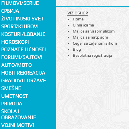
FILMOVI/SERIJE
СРБИЈА
VIZIOSHOP
ŽIVOTINJSKI SVET
Home
O majicama
SPORT/KLUBOVI
Majice sa vašom slikom
KOSTURI/LOBANJE
Majica sa natpisom
HOROSKOPI
Ceger sa željenom slikom
POZNATE LIČNOSTI
Blog
Besplatna registracija
FORUMI/SAJTOVI
AUTO/MOTO
HOBI I REKREACIJA
GRADOVI I DRŽAVE
SMEŠNE
UMETNOST
PRIRODA
ŠKOLA I
OBRAZOVANJE
VOJNI MOTIVI