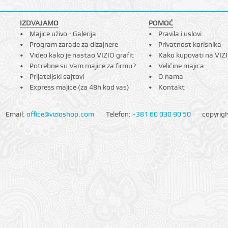
IZDVAJAMO
POMOĆ
Majice uživo - Galerija
Pravila i uslovi
Program zarade za dizajnere
Privatnost korisnika
Video kako je nastao VIZIO grafit
Kako kupovati na VIZ
Potrebne su Vam majice za firmu?
Veličine majica
Prijateljski sajtovi
O nama
Express majice (za 48h kod vas)
Kontakt
Email:
office@vizioshop.com
Telefon:
+381 60 030 90 50
copyrig