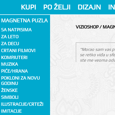
KUPI
PO ŽELJI
DIZAJN
I
MAGNETNA PUZLA
VIZIOSHOP / MAG
SA NATPISIMA
ZA LETO
ZA DECU
"Morao sam vas poh
CRTANI FILMOVI
se retko viđa u s
KOMPJUTERI
ste me veoma odu
MUZIKA
PIĆE/HRANA
POKLONI ZA NOVU
GODINU
ŽENSKE
SIMBOLI
ILUSTRACIJE/CRTEŽI
IMITACIJE