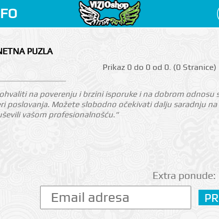
NFO
NETNA PUZLA
Prikаz 0 do 0 оd 0. (0 Strаnicе)
valiti na poverenju i brzini isporuke i na dobrom odnosu sa
feri poslovanja. Možete slobodno očekivati dalju saradnju 
ševili vašom profesionalnošću."
Extra ponude: