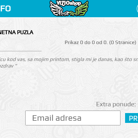
NFO
NETNA PUZLA
Prikаz 0 do 0 оd 0. (0 Strаnicе)
u kod vas, sa mojim printom, stigla mi je danas, kao što smo
ozdrav "
Extra ponude: