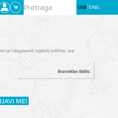
SRB
ENG
 se i dogovorili, izgleda odlično, sve
Branisklav Baltic