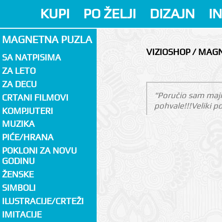
KUPI
PO ŽELJI
DIZAJN
I
MAGNETNA PUZLA
VIZIOSHOP / MAG
SA NATPISIMA
ZA LETO
ZA DECU
"Poručio sam majic
CRTANI FILMOVI
pohvale!!!Veliki p
KOMPJUTERI
MUZIKA
PIĆE/HRANA
POKLONI ZA NOVU
GODINU
ŽENSKE
SIMBOLI
ILUSTRACIJE/CRTEŽI
IMITACIJE