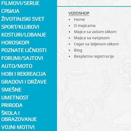
FILMOVI/SERIJE
СРБИЈА
VIZIOSHOP
ŽIVOTINJSKI SVET
Home
O majicama
SPORT/KLUBOVI
Majice sa vašom slikom
KOSTURI/LOBANJE
Majica sa natpisom
HOROSKOPI
Ceger sa željenom slikom
POZNATE LIČNOSTI
Blog
Besplatna registracija
FORUMI/SAJTOVI
AUTO/MOTO
HOBI I REKREACIJA
GRADOVI I DRŽAVE
SMEŠNE
UMETNOST
PRIRODA
ŠKOLA I
OBRAZOVANJE
VOJNI MOTIVI