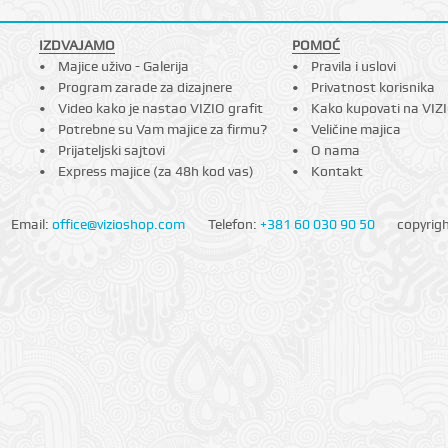
IZDVAJAMO
POMOĆ
Majice uživo - Galerija
Pravila i uslovi
Program zarade za dizajnere
Privatnost korisnika
Video kako je nastao VIZIO grafit
Kako kupovati na VIZ
Potrebne su Vam majice za firmu?
Veličine majica
Prijateljski sajtovi
O nama
Express majice (za 48h kod vas)
Kontakt
Email:
office@vizioshop.com
Telefon:
+381 60 030 90 50
copyrig