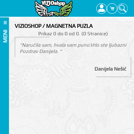
VIZIOSHOP / MAGNETNA PUZLA
MENI
Prikаz 0 do 0 оd 0. (0 Strаnicе)
"Naručila sam, hvala vam puno.Vrlo ste ljubazni
Pozdrav Danijela. "
Danijela Nešić
I