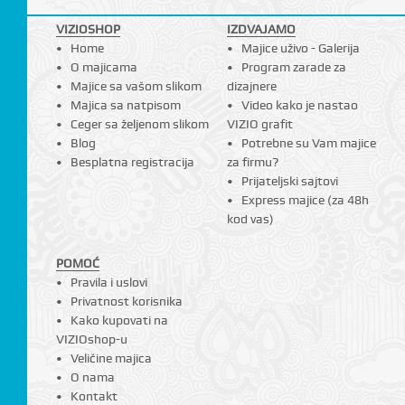
VIZIOSHOP
IZDVAJAMO
Home
Majice uživo - Galerija
O majicama
Program zarade za
Majice sa vašom slikom
dizajnere
Majica sa natpisom
Video kako je nastao
Ceger sa željenom slikom
VIZIO grafit
Blog
Potrebne su Vam majice
Besplatna registracija
za firmu?
Prijateljski sajtovi
Express majice (za 48h
kod vas)
POMOĆ
Pravila i uslovi
Privatnost korisnika
Kako kupovati na
VIZIOshop-u
Veličine majica
O nama
Kontakt