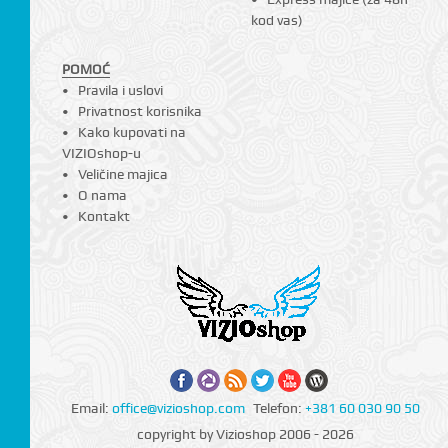
kod vas)
CI
POMOĆ
Pravila i uslovi
Privatnost korisnika
Kako kupovati na
VIZIOshop-u
Veličine majica
O nama
Kontakt
Email:
office@vizioshop.com
Telefon:
+381 60 030 90 50
copyright by Vizioshop 2006 - 2026