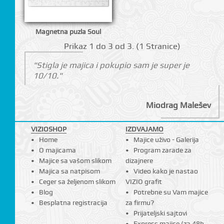
Magnetna puzla Soul
Prikаz 1 do 3 оd 3. (1 Strаnicе)
"Stigla je majica i pokupio sam je super je
10/10."
Miodrag Malešev
VIZIOSHOP
IZDVAJAMO
Home
Majice uživo - Galerija
O majicama
Program zarade za
Majice sa vašom slikom
dizajnere
Majica sa natpisom
Video kako je nastao
Ceger sa željenom slikom
VIZIO grafit
Blog
Potrebne su Vam majice
Besplatna registracija
za firmu?
Prijateljski sajtovi
Express majice (za 48h