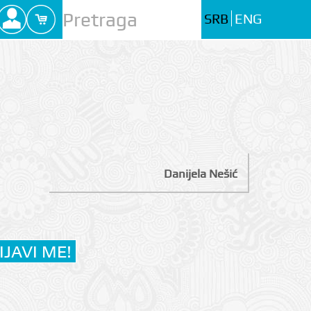
SRB
ENG
Danijela Nešić