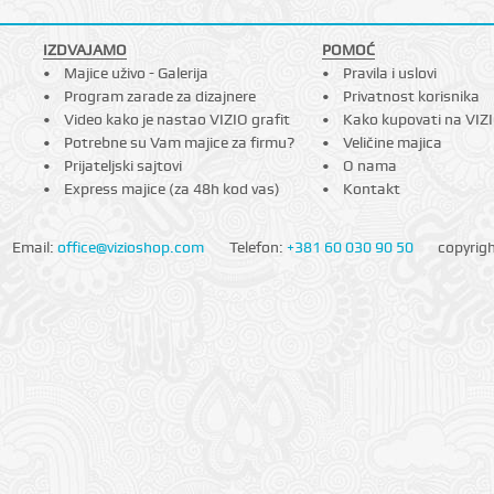
IZDVAJAMO
POMOĆ
Majice uživo - Galerija
Pravila i uslovi
Program zarade za dizajnere
Privatnost korisnika
Video kako je nastao VIZIO grafit
Kako kupovati na VIZ
Potrebne su Vam majice za firmu?
Veličine majica
Prijateljski sajtovi
O nama
Express majice (za 48h kod vas)
Kontakt
Email:
office@vizioshop.com
Telefon:
+381 60 030 90 50
copyrig