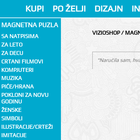
KUPI
PO ŽELJI
DIZAJN
I
MAGNETNA PUZLA
VIZIOSHOP / MAG
SA NATPISIMA
ZA LETO
ZA DECU
"Naručila sam, hva
CRTANI FILMOVI
KOMPJUTERI
MUZIKA
PIĆE/HRANA
POKLONI ZA NOVU
GODINU
ŽENSKE
SIMBOLI
ILUSTRACIJE/CRTEŽI
IMITACIJE