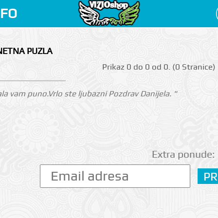
NFO
NETNA PUZLA
Prikаz 0 do 0 оd 0. (0 Strаnicе)
la vam puno.Vrlo ste ljubazni Pozdrav Danijela. "
Extra ponude: