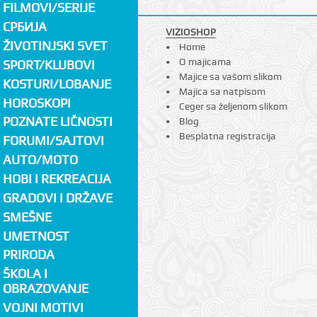
FILMOVI/SERIJE
СРБИЈА
VIZIOSHOP
ŽIVOTINJSKI SVET
Home
O majicama
SPORT/KLUBOVI
Majice sa vašom slikom
KOSTURI/LOBANJE
Majica sa natpisom
HOROSKOPI
Ceger sa željenom slikom
POZNATE LIČNOSTI
Blog
Besplatna registracija
FORUMI/SAJTOVI
AUTO/MOTO
HOBI I REKREACIJA
GRADOVI I DRŽAVE
SMEŠNE
UMETNOST
PRIRODA
ŠKOLA I
OBRAZOVANJE
VOJNI MOTIVI