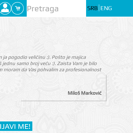
SRB
ENG
m ja pogodio veličinu :). Pošto je majica
jednu samo broj veću :). Zaista Vam je bilo
nom moram da Vas pohvalim za profesionalnost
Miloš Marković