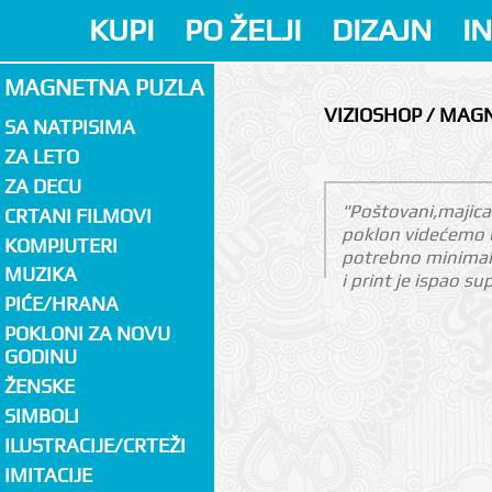
KUPI
PO ŽELJI
DIZAJN
I
MAGNETNA PUZLA
VIZIOSHOP / MAG
SA NATPISIMA
ZA LETO
ZA DECU
"Poštovani,majica 
CRTANI FILMOVI
poklon videćemo u
KOMPJUTERI
potrebno minimaln
MUZIKA
i print je ispao su
PIĆE/HRANA
POKLONI ZA NOVU
GODINU
ŽENSKE
SIMBOLI
ILUSTRACIJE/CRTEŽI
IMITACIJE