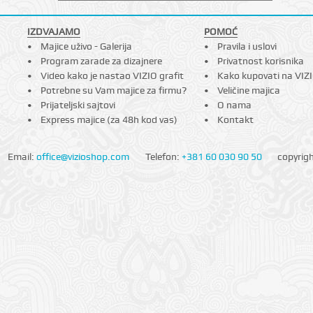
IZDVAJAMO
POMOĆ
Majice uživo - Galerija
Pravila i uslovi
Program zarade za dizajnere
Privatnost korisnika
Video kako je nastao VIZIO grafit
Kako kupovati na VIZ
Potrebne su Vam majice za firmu?
Veličine majica
Prijateljski sajtovi
O nama
Express majice (za 48h kod vas)
Kontakt
Email:
office@vizioshop.com
Telefon:
+381 60 030 90 50
copyrig