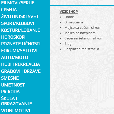
FILMOVI/SERIJE
СРБИЈА
VIZIOSHOP
ŽIVOTINJSKI SVET
Home
O majicama
SPORT/KLUBOVI
Majice sa vašom slikom
KOSTURI/LOBANJE
Majica sa natpisom
HOROSKOPI
Ceger sa željenom slikom
POZNATE LIČNOSTI
Blog
Besplatna registracija
FORUMI/SAJTOVI
AUTO/MOTO
HOBI I REKREACIJA
GRADOVI I DRŽAVE
SMEŠNE
UMETNOST
PRIRODA
ŠKOLA I
OBRAZOVANJE
VOJNI MOTIVI