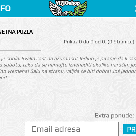
NFO
NETNA PUZLA
Prikаz 0 do 0 оd 0. (0 Strаnicе)
je stigla. Svaka čast na ažurnosti! Jedino je pitanje da li sa
 subotu, tako da se nemojte iznenaditi ukoliko naručim još 
o vremena! Šalu na stranu, valjda će biti dobra! Još jed
per!"
Extra ponude: