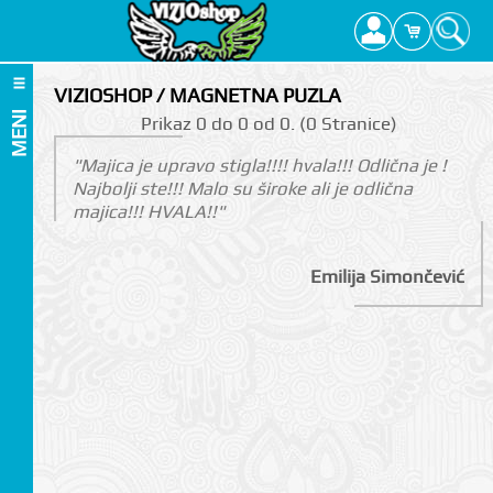
VIZIOSHOP / MAGNETNA PUZLA
MENI
Prikаz 0 do 0 оd 0. (0 Strаnicе)
"Majica je upravo stigla!!!! hvala!!! Odlična je !
Najbolji ste!!! Malo su široke ali je odlična
majica!!! HVALA!!"
Emilija Simončević
I