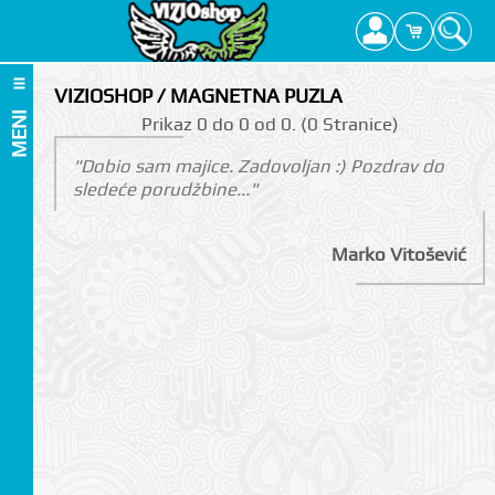
VIZIOSHOP / MAGNETNA PUZLA
MENI
Prikаz 0 do 0 оd 0. (0 Strаnicе)
"Dobio sam majice. Zadovoljan :) Pozdrav do
sledeće porudžbine..."
Marko Vitošević
I