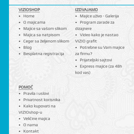
VIZIOSHOP
IZDVAJAMO
Home
Majice uživo - Galerija
O majicama
Program zarade za
Majice sa vašom slikom
dizajnere
Majica sa natpisom
Video kako je nastao
Ceger sa željenom slikom
VIZIO grafit
Blog
Potrebne su Vam majice
Besplatna registracija
za firmu?
Prijateljski sajtovi
Express majice (za 48h
kod vas)
POMOĆ
Pravila i uslovi
Privatnost korisnika
Kako kupovati na
VIZIOshop-u
Veličine majica
O nama
Kontakt