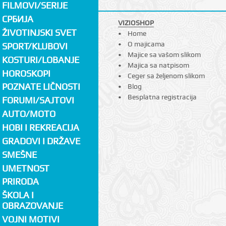
FILMOVI/SERIJE
СРБИЈА
VIZIOSHOP
ŽIVOTINJSKI SVET
Home
O majicama
SPORT/KLUBOVI
Majice sa vašom slikom
KOSTURI/LOBANJE
Majica sa natpisom
HOROSKOPI
Ceger sa željenom slikom
POZNATE LIČNOSTI
Blog
Besplatna registracija
FORUMI/SAJTOVI
AUTO/MOTO
HOBI I REKREACIJA
GRADOVI I DRŽAVE
SMEŠNE
UMETNOST
PRIRODA
ŠKOLA I
OBRAZOVANJE
VOJNI MOTIVI