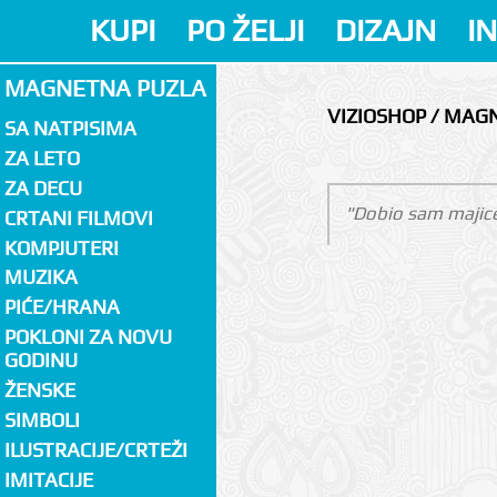
KUPI
PO ŽELJI
DIZAJN
I
MAGNETNA PUZLA
VIZIOSHOP / MAG
SA NATPISIMA
ZA LETO
ZA DECU
"Dobio sam majice
CRTANI FILMOVI
KOMPJUTERI
MUZIKA
PIĆE/HRANA
POKLONI ZA NOVU
GODINU
ŽENSKE
SIMBOLI
ILUSTRACIJE/CRTEŽI
IMITACIJE