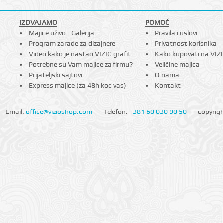
IZDVAJAMO
POMOĆ
Majice uživo - Galerija
Pravila i uslovi
Program zarade za dizajnere
Privatnost korisnika
Video kako je nastao VIZIO grafit
Kako kupovati na VIZ
Potrebne su Vam majice za firmu?
Veličine majica
Prijateljski sajtovi
O nama
Express majice (za 48h kod vas)
Kontakt
Email:
office@vizioshop.com
Telefon:
+381 60 030 90 50
copyrig