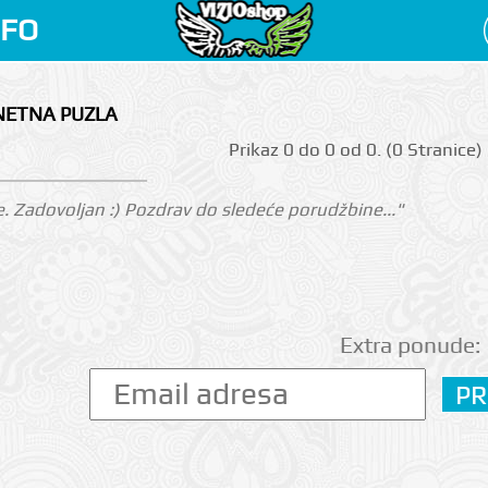
NFO
NETNA PUZLA
Prikаz 0 do 0 оd 0. (0 Strаnicе)
. Zadovoljan :) Pozdrav do sledeće porudžbine..."
Extra ponude: