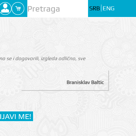
SRB
ENG
 se i dogovorili, izgleda odlično, sve
Branisklav Baltic