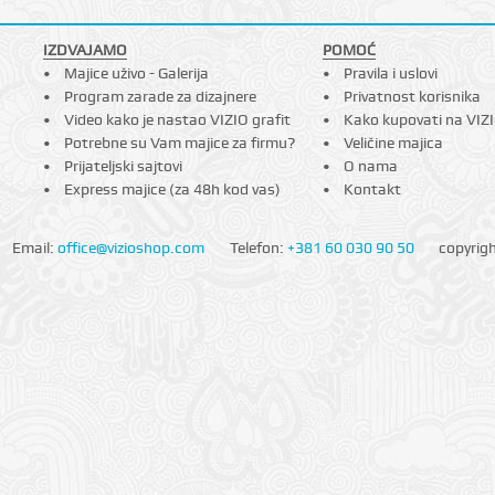
IZDVAJAMO
POMOĆ
Majice uživo - Galerija
Pravila i uslovi
Program zarade za dizajnere
Privatnost korisnika
Video kako je nastao VIZIO grafit
Kako kupovati na VIZ
Potrebne su Vam majice za firmu?
Veličine majica
Prijateljski sajtovi
O nama
Express majice (za 48h kod vas)
Kontakt
Email:
office@vizioshop.com
Telefon:
+381 60 030 90 50
copyrig