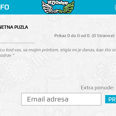
NFO
NETNA PUZLA
Prikаz 0 do 0 оd 0. (0 Strаnicе)
u kod vas, sa mojim printom, stigla mi je danas, kao što smo
ozdrav "
Extra ponude: