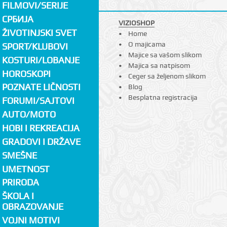
FILMOVI/SERIJE
СРБИЈА
VIZIOSHOP
ŽIVOTINJSKI SVET
Home
O majicama
SPORT/KLUBOVI
Majice sa vašom slikom
KOSTURI/LOBANJE
Majica sa natpisom
HOROSKOPI
Ceger sa željenom slikom
POZNATE LIČNOSTI
Blog
Besplatna registracija
FORUMI/SAJTOVI
AUTO/MOTO
HOBI I REKREACIJA
GRADOVI I DRŽAVE
SMEŠNE
UMETNOST
PRIRODA
ŠKOLA I
OBRAZOVANJE
VOJNI MOTIVI