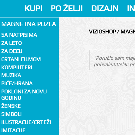
KUPI
PO ŽELJI
DIZAJN
I
MAGNETNA PUZLA
VIZIOSHOP / MAG
SA NATPISIMA
ZA LETO
ZA DECU
"Poručio sam majic
CRTANI FILMOVI
pohvale!!!Veliki p
KOMPJUTERI
MUZIKA
PIĆE/HRANA
POKLONI ZA NOVU
GODINU
ŽENSKE
SIMBOLI
ILUSTRACIJE/CRTEŽI
IMITACIJE