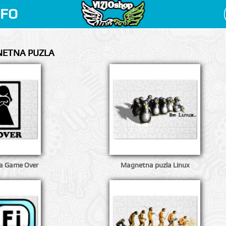
NFO
NETNA PUZLA
a Game Over
Magnetna puzla Linux