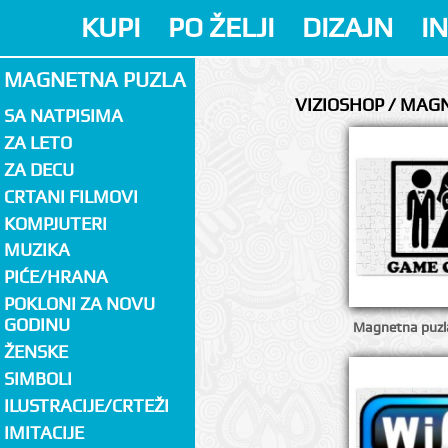
KUPI
PO ŽELJI
DIZAJN
I
MAGNETNA PUZLA
VIZIOSHOP / MAG
SA NATPISIMA
ZA LETO
ZA DECU
CRTANI FILMOVI
KOMPJUTERI
MUZIKA
PIĆE/HRANA
POKLONI ZA NOVU
GODINU
Magnetna puzl
ŽENSKE
SIMBOLI
ILUSTRACIJE/CRTEŽI
IMITACIJE