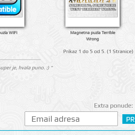
uzla WiFi
Magnetna puzla Terrible
Wrong
Prikаz 1 do 5 оd 5. (1 Strаnicе)
super je, hvala puno. :) "
Extra ponude: