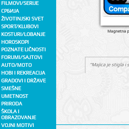
FILMOVI/SERIJE
СРБИЈА
ŽIVOTINJSKI SVET
SPORT/KLUBOVI
Magnetna p
KOSTURI/LOBANJE
HOROSKOPI
POZNATE LIČNOSTI
FORUMI/SAJTOVI
"Majica je stigla i 
AUTO/MOTO
HOBI I REKREACIJA
GRADOVI I DRŽAVE
SMEŠNE
UMETNOST
PRIRODA
ŠKOLA I
OBRAZOVANJE
VOJNI MOTIVI