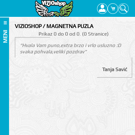
VIZIOSHOP / MAGNETNA PUZLA
MENI
Prikаz 0 do 0 оd 0. (0 Strаnicе)
"Hvala Vam puno,extra brzo i vrlo usluzno :D
svaka pohvala,veliki pozdrav"
Tanja Savić
I