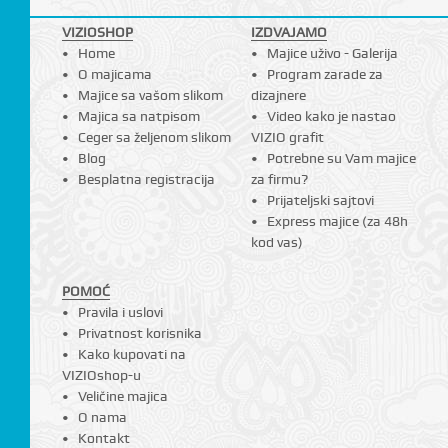
VIZIOSHOP
IZDVAJAMO
Home
Majice uživo - Galerija
O majicama
Program zarade za
Majice sa vašom slikom
dizajnere
Majica sa natpisom
Video kako je nastao
Ceger sa željenom slikom
VIZIO grafit
Blog
Potrebne su Vam majice
Besplatna registracija
za firmu?
Prijateljski sajtovi
Express majice (za 48h
kod vas)
POMOĆ
Pravila i uslovi
Privatnost korisnika
Kako kupovati na
VIZIOshop-u
Veličine majica
O nama
Kontakt