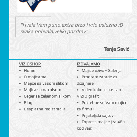
"Hvala Vam puno,extra brzo i vrlo usluzno :D
svaka pohvala,veliki pozdrav"
Tanja Savić
VIZIOSHOP
IZDVAJAMO
Home
Majice uživo - Galerija
O majicama
Program zarade za
Majice sa vašom slikom
dizajnere
Majica sa natpisom
Video kako je nastao
Ceger sa željenom slikom
VIZIO grafit
Blog
Potrebne su Vam majice
Besplatna registracija
za firmu?
Prijateljski sajtovi
Express majice (za 48h
kod vas)