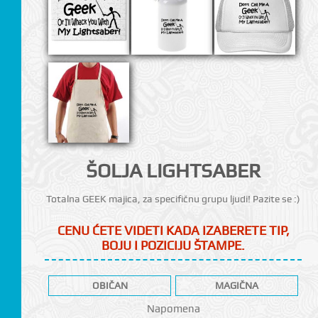
CI
ŠOLJA LIGHTSABER
Totalna GEEK majica, za specifičnu grupu ljudi! Pazite se :)
CENU ĆETE VIDETI KADA IZABERETE TIP,
BOJU I POZICIJU ŠTAMPE.
OBIČAN
MAGIČNA
Napomena