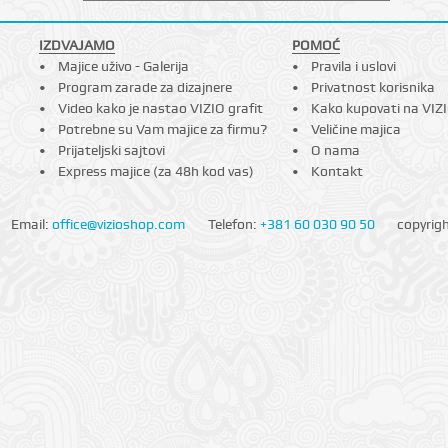
IZDVAJAMO
POMOĆ
Majice uživo - Galerija
Pravila i uslovi
Program zarade za dizajnere
Privatnost korisnika
Video kako je nastao VIZIO grafit
Kako kupovati na VIZ
Potrebne su Vam majice za firmu?
Veličine majica
Prijateljski sajtovi
O nama
Express majice (za 48h kod vas)
Kontakt
Email:
office@vizioshop.com
Telefon:
+381 60 030 90 50
copyrig