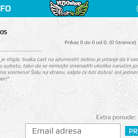
NFO
MOS
Prikаz 0 do 0 оd 0. (0 Strаnicе)
je stigla. Svaka čast na ažurnosti! Jedino je pitanje da li sa
 subotu, tako da se nemojte iznenaditi ukoliko naručim još 
o vremena! Šalu na stranu, valjda će biti dobra! Još jed
per!"
Extra ponude: