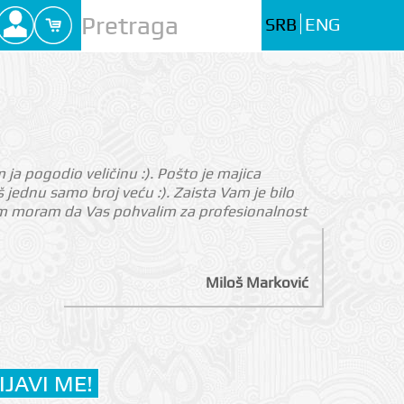
SRB
ENG
m ja pogodio veličinu :). Pošto je majica
jednu samo broj veću :). Zaista Vam je bilo
nom moram da Vas pohvalim za profesionalnost
Miloš Marković