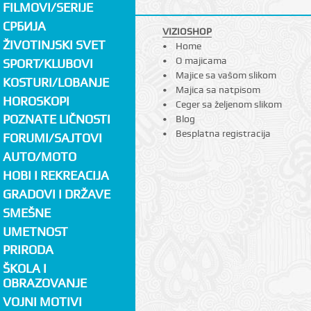
FILMOVI/SERIJE
СРБИЈА
VIZIOSHOP
ŽIVOTINJSKI SVET
Home
O majicama
SPORT/KLUBOVI
Majice sa vašom slikom
KOSTURI/LOBANJE
Majica sa natpisom
HOROSKOPI
Ceger sa željenom slikom
POZNATE LIČNOSTI
Blog
Besplatna registracija
FORUMI/SAJTOVI
AUTO/MOTO
HOBI I REKREACIJA
GRADOVI I DRŽAVE
SMEŠNE
UMETNOST
PRIRODA
ŠKOLA I
OBRAZOVANJE
VOJNI MOTIVI