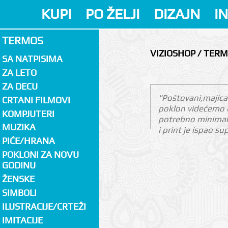
KUPI
PO ŽELJI
DIZAJN
I
TERMOS
VIZIOSHOP / TER
SA NATPISIMA
ZA LETO
ZA DECU
"Poštovani,majica 
CRTANI FILMOVI
poklon videćemo u
KOMPJUTERI
potrebno minimaln
MUZIKA
i print je ispao su
PIĆE/HRANA
POKLONI ZA NOVU
GODINU
ŽENSKE
SIMBOLI
ILUSTRACIJE/CRTEŽI
IMITACIJE