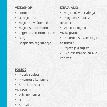
VIZIOSHOP
IZDVAJAMO
Home
Majice uživo - Galerija
O majicama
Program zarade za
Majice sa vašom slikom
dizajnere
Majica sa natpisom
Video kako je nastao
Ceger sa željenom slikom
VIZIO grafit
Blog
Potrebne su Vam majice
Besplatna registracija
za firmu?
Prijateljski sajtovi
Express majice (za 48h
kod vas)
POMOĆ
Pravila i uslovi
Privatnost korisnika
Kako kupovati na
VIZIOshop-u
Veličine majica
O nama
Kontakt