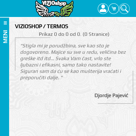
VIZIOSHOP / TERMOS
MENI
Prikаz 0 do 0 оd 0. (0 Strаnicе)
"Stigla mi je porudžbina, sve kao sto je
dogovoreno. Majice su sve u redu, veličina bez
greške itd itd... Svaka Vam čast, vrlo ste
ljubazni i efikasni, samo tako nastavite!
Siguran sam da ću se kao mušterija vraćati i
preporučiti dalje. "
Djordje Pajević
I