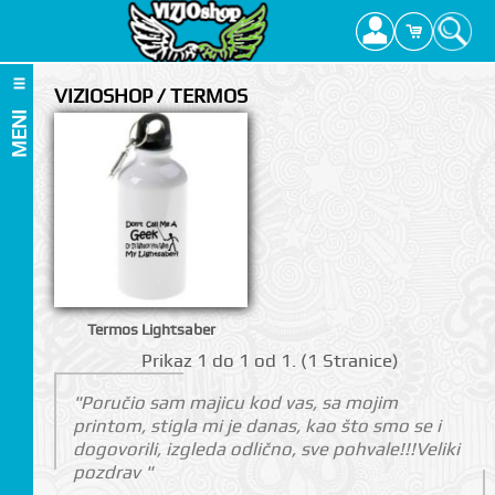
VIZIOSHOP / TERMOS
MENI
Termos Lightsaber
Prikаz 1 do 1 оd 1. (1 Strаnicе)
"Poručio sam majicu kod vas, sa mojim
printom, stigla mi je danas, kao što smo se i
I
dogovorili, izgleda odlično, sve pohvale!!!Veliki
pozdrav "