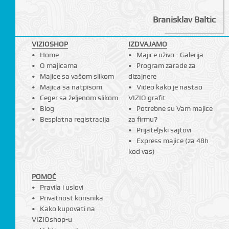
Branisklav Baltic
VIZIOSHOP
IZDVAJAMO
Home
Majice uživo - Galerija
O majicama
Program zarade za
Majice sa vašom slikom
dizajnere
Majica sa natpisom
Video kako je nastao
Ceger sa željenom slikom
VIZIO grafit
Blog
Potrebne su Vam majice
Besplatna registracija
za firmu?
Prijateljski sajtovi
Express majice (za 48h
kod vas)
POMOĆ
Pravila i uslovi
Privatnost korisnika
Kako kupovati na
VIZIOshop-u