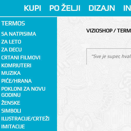
KUPI
PO ŽELJI
DIZAJN
I
TERMOS
VIZIOSHOP / TER
SA NATPISIMA
ZA LETO
ZA DECU
"Sve je super, hval
CRTANI FILMOVI
KOMPJUTERI
MUZIKA
PIĆE/HRANA
POKLONI ZA NOVU
GODINU
ŽENSKE
SIMBOLI
ILUSTRACIJE/CRTEŽI
IMITACIJE