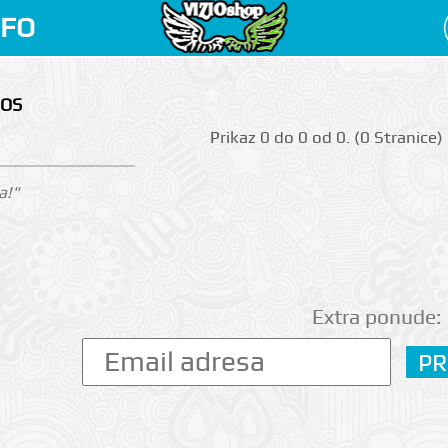
NFO
MOS
Prikаz 0 do 0 оd 0. (0 Strаnicе)
a!"
Extra ponude: