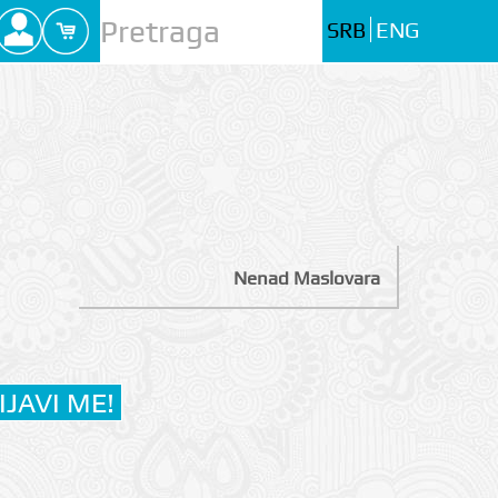
SRB
ENG
Nenad Maslovara