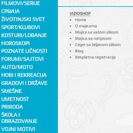
FILMOVI/SERIJE
СРБИЈА
VIZIOSHOP
ŽIVOTINJSKI SVET
Home
O majicama
SPORT/KLUBOVI
Majice sa vašom slikom
KOSTURI/LOBANJE
Majica sa natpisom
HOROSKOPI
Ceger sa željenom slikom
POZNATE LIČNOSTI
Blog
Besplatna registracija
FORUMI/SAJTOVI
AUTO/MOTO
HOBI I REKREACIJA
GRADOVI I DRŽAVE
SMEŠNE
UMETNOST
PRIRODA
ŠKOLA I
OBRAZOVANJE
VOJNI MOTIVI