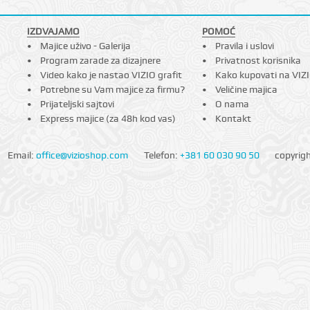
IZDVAJAMO
POMOĆ
Majice uživo - Galerija
Pravila i uslovi
Program zarade za dizajnere
Privatnost korisnika
Video kako je nastao VIZIO grafit
Kako kupovati na VIZ
Potrebne su Vam majice za firmu?
Veličine majica
Prijateljski sajtovi
O nama
Express majice (za 48h kod vas)
Kontakt
Email:
office@vizioshop.com
Telefon:
+381 60 030 90 50
copyrig