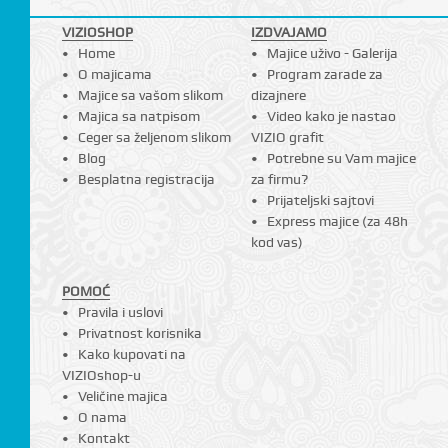
VIZIOSHOP
IZDVAJAMO
Home
Majice uživo - Galerija
O majicama
Program zarade za
Majice sa vašom slikom
dizajnere
Majica sa natpisom
Video kako je nastao
Ceger sa željenom slikom
VIZIO grafit
Blog
Potrebne su Vam majice
Besplatna registracija
za firmu?
Prijateljski sajtovi
Express majice (za 48h
kod vas)
POMOĆ
Pravila i uslovi
Privatnost korisnika
Kako kupovati na
VIZIOshop-u
Veličine majica
O nama
Kontakt