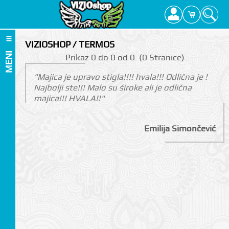
VIZIOSHOP / TERMOS
MENI
Prikаz 0 do 0 оd 0. (0 Strаnicе)
"Majica je upravo stigla!!!! hvala!!! Odlična je !
Najbolji ste!!! Malo su široke ali je odlična
majica!!! HVALA!!"
Emilija Simončević
I