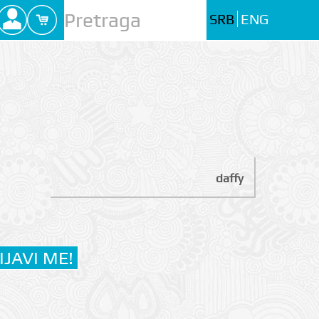
SRB
ENG
daffy