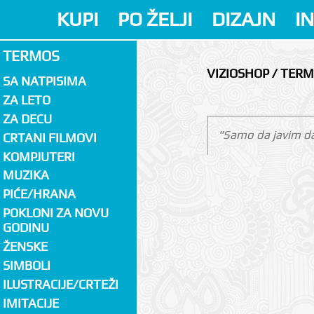
KUPI
PO ŽELJI
DIZAJN
I
TERMOS
VIZIOSHOP / TER
SA NATPISIMA
ZA LETO
ZA DECU
"Samo da javim da 
CRTANI FILMOVI
KOMPJUTERI
MUZIKA
PIĆE/HRANA
POKLONI ZA NOVU
GODINU
ŽENSKE
SIMBOLI
ILUSTRACIJE/CRTEŽI
IMITACIJE