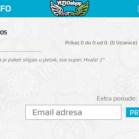
NFO
MOS
Prikаz 0 do 0 оd 0. (0 Strаnicе)
je paket stigao u petak, sve super. Hvala! :)"
Extra ponude: