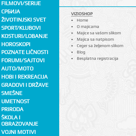
FILMOVI/SERIJE
СРБИЈА
VIZIOSHOP
ŽIVOTINJSKI SVET
Home
O majicama
SPORT/KLUBOVI
Majice sa vašom slikom
KOSTURI/LOBANJE
Majica sa natpisom
HOROSKOPI
Ceger sa željenom slikom
POZNATE LIČNOSTI
Blog
Besplatna registracija
FORUMI/SAJTOVI
AUTO/MOTO
HOBI I REKREACIJA
GRADOVI I DRŽAVE
SMEŠNE
UMETNOST
PRIRODA
ŠKOLA I
OBRAZOVANJE
VOJNI MOTIVI