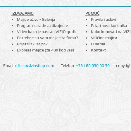
IZDVAJAMO
POMOĆ
Majice uživo - Galerija
Pravila i uslovi
Program zarade za dizajnere
Privatnost korisnika
Video kako je nastao VIZIO grafit
Kako kupovati na VIZ
Potrebne su Vam majice za firmu?
Veličine majica
Prijateljski sajtovi
O nama
Express majice (za 48h kod vas)
Kontakt
Email:
office@vizioshop.com
Telefon:
+381 60 030 90 50
copyrig