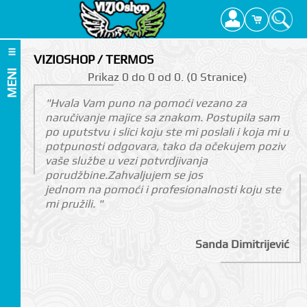
VIZIOSHOP / TERMOS
MENI
Prikаz 0 do 0 оd 0. (0 Strаnicе)
"Hvala Vam puno na pomoći vezano za
naručivanje majice sa znakom. Postupila sam
po uputstvu i slici koju ste mi poslali i koja mi u
potpunosti odgovara, tako da očekujem poziv
vaše službe u vezi potvrdjivanja
porudžbine.Zahvaljujem se jos
jednom na pomoći i profesionalnosti koju ste
mi pružili. "
Sanda Dimitrijević
I