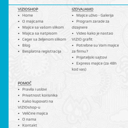
VIZIOSHOP
IZDVAJAMO
Home
Majice uživo - Galerija
O majicama
Program zarade za
Majice sa vašom slikom
dizajnere
Majica sa natpisom
Video kako je nastao
Ceger sa željenom slikom
VIZIO grafit
Blog
Potrebne su Vam majice
Besplatna registracija
za firmu?
Prijateljski sajtovi
Express majice (za 48h
kod vas)
POMOĆ
Pravila i uslovi
Privatnost korisnika
Kako kupovati na
VIZIOshop-u
Veličine majica
O nama
Kontakt