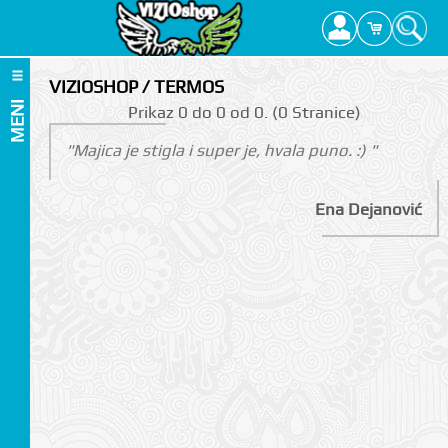
VIZIOSHOP / TERMOS
MENI
Prikаz 0 do 0 оd 0. (0 Strаnicе)
"Majica je stigla i super je, hvala puno. :) "
Ena Dejanović
I