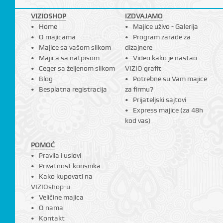
VIZIOSHOP
IZDVAJAMO
Home
Majice uživo - Galerija
O majicama
Program zarade za
Majice sa vašom slikom
dizajnere
Majica sa natpisom
Video kako je nastao
Ceger sa željenom slikom
VIZIO grafit
Blog
Potrebne su Vam majice
Besplatna registracija
za firmu?
Prijateljski sajtovi
Express majice (za 48h
kod vas)
POMOĆ
Pravila i uslovi
Privatnost korisnika
Kako kupovati na
VIZIOshop-u
Veličine majica
O nama
Kontakt