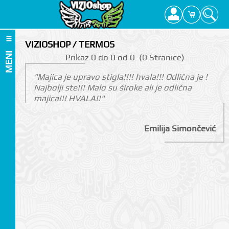
VIZIOSHOP / TERMOS
MENI
Prikаz 0 do 0 оd 0. (0 Strаnicе)
"Majica je upravo stigla!!!! hvala!!! Odlična je !
Najbolji ste!!! Malo su široke ali je odlična
majica!!! HVALA!!"
Emilija Simončević
I