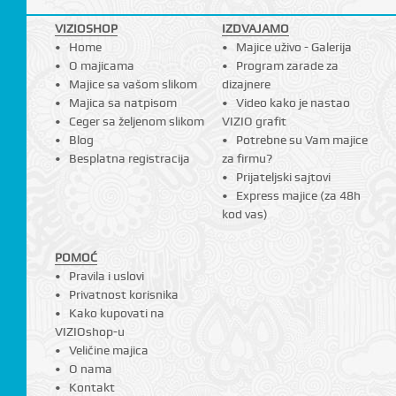
VIZIOSHOP
IZDVAJAMO
Home
Majice uživo - Galerija
O majicama
Program zarade za
Majice sa vašom slikom
dizajnere
Majica sa natpisom
Video kako je nastao
Ceger sa željenom slikom
VIZIO grafit
Blog
Potrebne su Vam majice
Besplatna registracija
za firmu?
Prijateljski sajtovi
Express majice (za 48h
kod vas)
POMOĆ
Pravila i uslovi
Privatnost korisnika
Kako kupovati na
VIZIOshop-u
Veličine majica
O nama
Kontakt