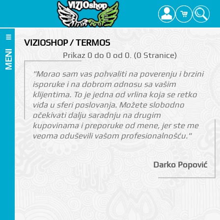
VIZIOSHOP / TERMOS
MENI
Prikаz 0 do 0 оd 0. (0 Strаnicе)
"Morao sam vas pohvaliti na poverenju i brzini
isporuke i na dobrom odnosu sa vašim
klijentima. To je jedna od vrlina koja se retko
viđa u sferi poslovanja. Možete slobodno
očekivati dalju saradnju na drugim
kupovinama i preporuke od mene, jer ste me
veoma oduševili vašom profesionalnošću."
Darko Popović
I