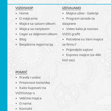
VIZIOSHOP
IZDVAJAMO
Home
Majice uživo - Galerija
O majicama
Program zarade za
Majice sa vašom slikom
dizajnere
Majica sa natpisom
Video kako je nastao
Ceger sa željenom slikom
VIZIO grafit
Blog
Potrebne su Vam majice
Besplatna registracija
za firmu?
Prijateljski sajtovi
Express majice (za 48h
kod vas)
POMOĆ
Pravila i uslovi
Privatnost korisnika
Kako kupovati na
VIZIOshop-u
Veličine majica
O nama
Kontakt