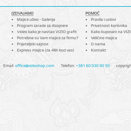
IZDVAJAMO
POMOĆ
Majice uživo - Galerija
Pravila i uslovi
Program zarade za dizajnere
Privatnost korisnika
Video kako je nastao VIZIO grafit
Kako kupovati na VIZ
Potrebne su Vam majice za firmu?
Veličine majica
Prijateljski sajtovi
O nama
Express majice (za 48h kod vas)
Kontakt
Email:
office@vizioshop.com
Telefon:
+381 60 030 90 50
copyrig