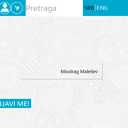
SRB
ENG
Miodrag Malešev