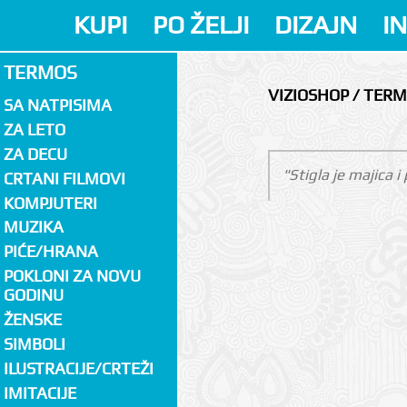
KUPI
PO ŽELJI
DIZAJN
I
TERMOS
VIZIOSHOP / TER
SA NATPISIMA
ZA LETO
ZA DECU
"Stigla je majica 
CRTANI FILMOVI
KOMPJUTERI
MUZIKA
PIĆE/HRANA
POKLONI ZA NOVU
GODINU
ŽENSKE
SIMBOLI
ILUSTRACIJE/CRTEŽI
IMITACIJE