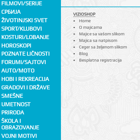
FILMOVI/SERIJE
СРБИЈА
VIZIOSHOP
ŽIVOTINJSKI SVET
Home
O majicama
SPORT/KLUBOVI
Majice sa vašom slikom
KOSTURI/LOBANJE
Majica sa natpisom
HOROSKOPI
Ceger sa željenom slikom
POZNATE LIČNOSTI
Blog
Besplatna registracija
FORUMI/SAJTOVI
AUTO/MOTO
HOBI I REKREACIJA
GRADOVI I DRŽAVE
SMEŠNE
UMETNOST
PRIRODA
ŠKOLA I
OBRAZOVANJE
VOJNI MOTIVI