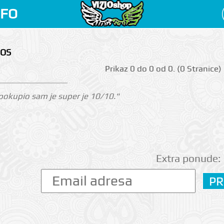
NFO
MOS
Prikаz 0 do 0 оd 0. (0 Strаnicе)
i pokupio sam je super je 10/10."
Extra ponude: