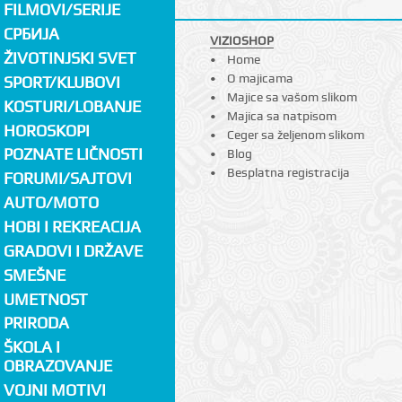
FILMOVI/SERIJE
СРБИЈА
VIZIOSHOP
ŽIVOTINJSKI SVET
Home
O majicama
SPORT/KLUBOVI
Majice sa vašom slikom
KOSTURI/LOBANJE
Majica sa natpisom
HOROSKOPI
Ceger sa željenom slikom
POZNATE LIČNOSTI
Blog
Besplatna registracija
FORUMI/SAJTOVI
AUTO/MOTO
HOBI I REKREACIJA
GRADOVI I DRŽAVE
SMEŠNE
UMETNOST
PRIRODA
ŠKOLA I
OBRAZOVANJE
VOJNI MOTIVI