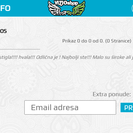
NFO
MOS
Prikаz 0 do 0 оd 0. (0 Strаnicе)
tigla!!!! hvala!!! Odlična je ! Najbolji ste!!! Malo su široke al
Extra ponude: