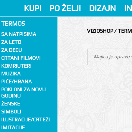
KUPI
PO ŽELJI
DIZAJN
I
TERMOS
VIZIOSHOP / TER
SA NATPISIMA
ZA LETO
ZA DECU
"Majica je upravo s
CRTANI FILMOVI
KOMPJUTERI
MUZIKA
PIĆE/HRANA
POKLONI ZA NOVU
GODINU
ŽENSKE
SIMBOLI
ILUSTRACIJE/CRTEŽI
IMITACIJE