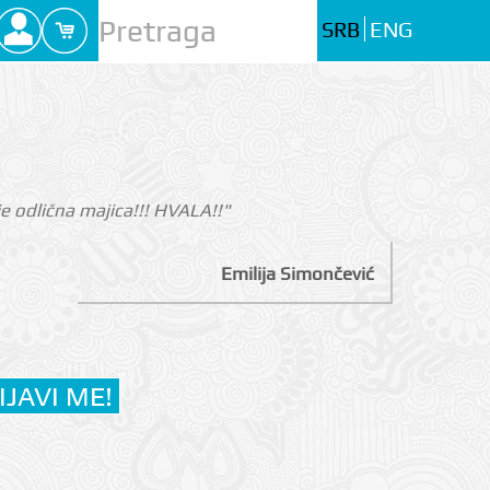
SRB
ENG
i je odlična majica!!! HVALA!!"
Emilija Simončević