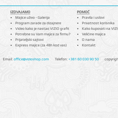
IZDVAJAMO
POMOĆ
Majice uživo - Galerija
Pravila i uslovi
Program zarade za dizajnere
Privatnost korisnika
Video kako je nastao VIZIO grafit
Kako kupovati na VIZ
Potrebne su Vam majice za firmu?
Veličine majica
Prijateljski sajtovi
O nama
Express majice (za 48h kod vas)
Kontakt
Email:
office@vizioshop.com
Telefon:
+381 60 030 90 50
copyrig