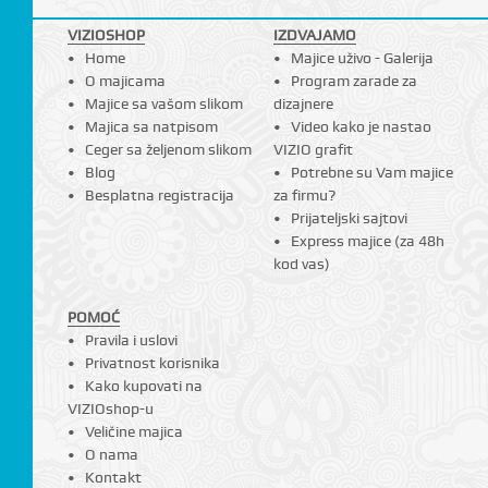
VIZIOSHOP
IZDVAJAMO
Home
Majice uživo - Galerija
O majicama
Program zarade za
Majice sa vašom slikom
dizajnere
Majica sa natpisom
Video kako je nastao
Ceger sa željenom slikom
VIZIO grafit
Blog
Potrebne su Vam majice
Besplatna registracija
za firmu?
Prijateljski sajtovi
Express majice (za 48h
kod vas)
POMOĆ
Pravila i uslovi
Privatnost korisnika
Kako kupovati na
VIZIOshop-u
Veličine majica
O nama
Kontakt