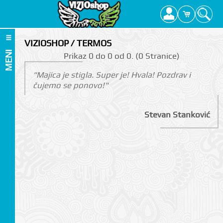
VIZIOSHOP / TERMOS
MENI
Prikаz 0 do 0 оd 0. (0 Strаnicе)
"Majica je stigla. Super je! Hvala! Pozdrav i
čujemo se ponovo!"
Stevan Stanković
I