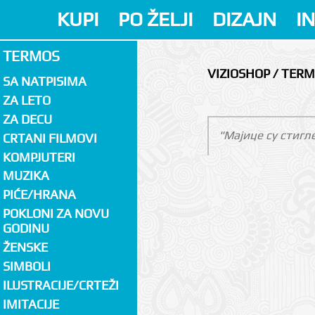
KUPI
PO ŽELJI
DIZAJN
I
TERMOS
VIZIOSHOP / TER
SA NATPISIMA
ZA LETO
ZA DECU
"Мајице су стигл
CRTANI FILMOVI
KOMPJUTERI
MUZIKA
PIĆE/HRANA
POKLONI ZA NOVU
GODINU
ŽENSKE
SIMBOLI
ILUSTRACIJE/CRTEŽI
IMITACIJE