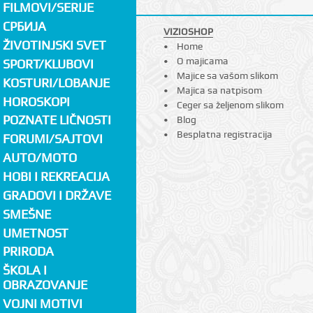
FILMOVI/SERIJE
СРБИЈА
VIZIOSHOP
ŽIVOTINJSKI SVET
Home
O majicama
SPORT/KLUBOVI
Majice sa vašom slikom
KOSTURI/LOBANJE
Majica sa natpisom
HOROSKOPI
Ceger sa željenom slikom
POZNATE LIČNOSTI
Blog
Besplatna registracija
FORUMI/SAJTOVI
AUTO/MOTO
HOBI I REKREACIJA
GRADOVI I DRŽAVE
SMEŠNE
UMETNOST
PRIRODA
ŠKOLA I
OBRAZOVANJE
VOJNI MOTIVI