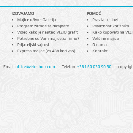
IZDVAJAMO
POMOĆ
Majice uživo - Galerija
Pravila i uslovi
Program zarade za dizajnere
Privatnost korisnika
Video kako je nastao VIZIO grafit
Kako kupovati na VIZ
Potrebne su Vam majice za firmu?
Veličine majica
Prijateljski sajtovi
O nama
Express majice (za 48h kod vas)
Kontakt
Email:
office@vizioshop.com
Telefon:
+381 60 030 90 50
copyrig