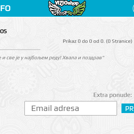
NFO
MOS
Prikаz 0 do 0 оd 0. (0 Strаnicе)
е и све је у најбољем реду! Хвала и поздрав"
Extra ponude: