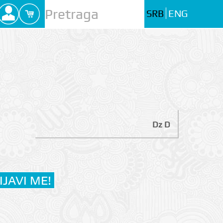
SRB
ENG
Dz D